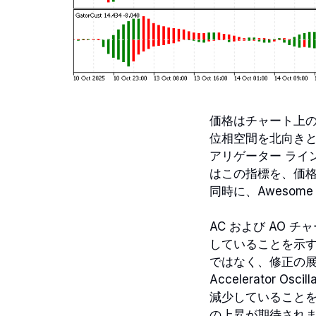
価格はチャート上
位相空間を北向きと
アリゲーター ライ
はこの指標を、価
同時に、Awesome
AC および AO
していることを示
ではなく、修正の
Accelerator
減少していること
の上昇が期待され