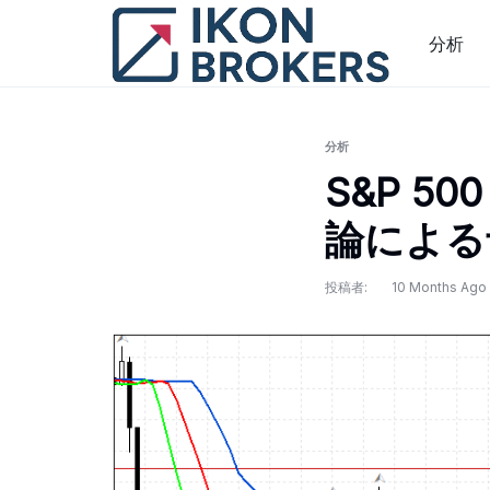
コ
ン
分析
テ
ン
ツ
に
分析
ス
S&P 5
キ
論による予測
ッ
プ
投稿者:
10 Months Ago