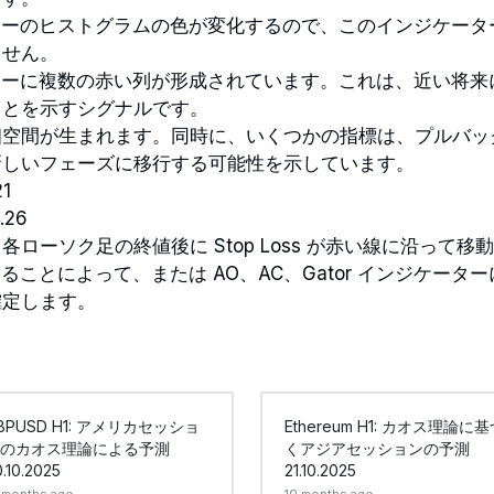
ケーターのヒストグラムの色が変化するので、このインジケー
ません。
ケーターに複数の赤い列が形成されています。これは、近い将
ことを示すシグナルです。
相空間が生まれます。同時に、いくつかの指標は、プルバッ
新しいフェーズに移行する可能性を示しています。
21
.26
ローソク足の終値後に Stop Loss が赤い線に沿って
を移動することによって、または AO、AC、Gator インジケー
確定します。
BPUSD H1: アメリカセッショ
Ethereum H1: カオス理論に
のカオス理論による予測
くアジアセッションの予測
.10.2025
21.10.2025