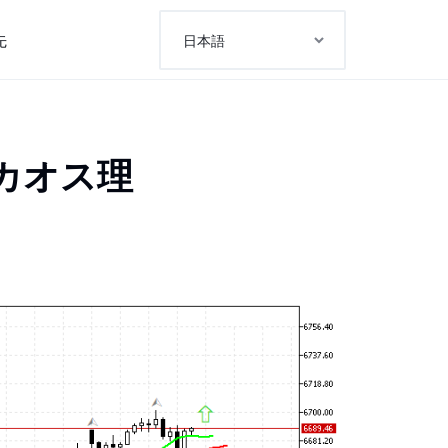
先
のカオス理