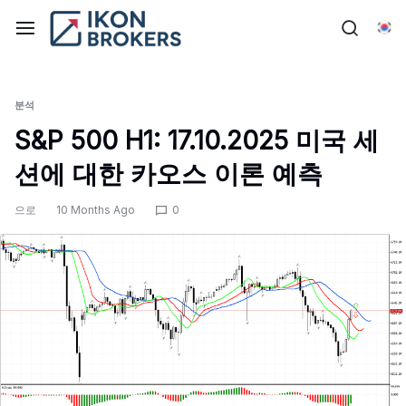
콘
텐
한
츠
로
건
분석
너
S&P 500 H1: 17.10.2025 미국 세
뛰
션에 대한 카오스 이론 예측
기
으로
10 Months Ago
0