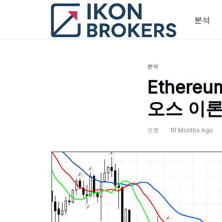
콘
텐
분석
츠
로
건
너
분석
뛰
Ethereu
기
오스 이론
으로
10 Months Ago