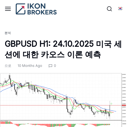
콘
텐
한
츠
로
건
분석
너
GBPUSD H1: 24.10.2025 미국 세
뛰
션에 대한 카오스 이론 예측
기
으로
10 Months Ago
0