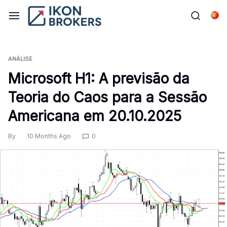
Skip
to
Por
content
ANÁLISE
Microsoft H1: A previsão da
Teoria do Caos para a Sessão
Americana em 20.10.2025
By
10 Months Ago
0