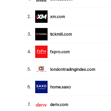
2.
xm.com
3.
tickmill.com
4.
fxpro.com
5.
londontradingindex.com
6.
home.saxo
7.
deriv.com