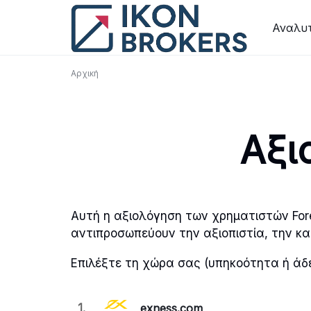
Μετάβαση
στο
Αναλυτ
περιεχόμενο
Αρχική
Αξι
Αυτή η αξιολόγηση των χρηματιστών For
αντιπροσωπεύουν την αξιοπιστία, την και
Επιλέξτε τη χώρα σας (υπηκοότητα ή άδε
1.
exness.com