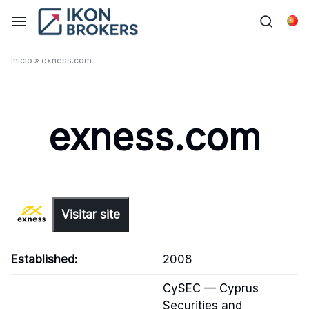
Skip
to
Por
content
Início
»
exness.com
exness.com
Visitar site
Established:
2008
CySEC — Cyprus
Securities and