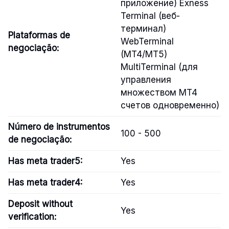
приложение) Exness
Terminal (веб-
терминал)
Plataformas de
WebTerminal
negociação:
(MT4/MT5)
MultiTerminal (для
управления
множеством MT4
счетов одновременно)
Número de instrumentos
100 - 500
de negociação:
Has meta trader5:
Yes
Has meta trader4:
Yes
Deposit without
Yes
verification: