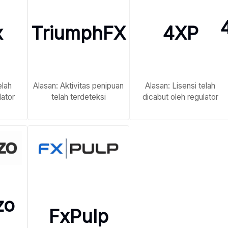
x
TriumphFX
4XP
elah
Alasan: Aktivitas penipuan
Alasan: Lisensi telah
lator
telah terdeteksi
dicabut oleh regulator
zo
FxPulp