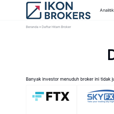
Skip
to
Analitik
content
Beranda
»
Daftar Hitam Broker
D
Banyak investor menuduh broker ini tidak j