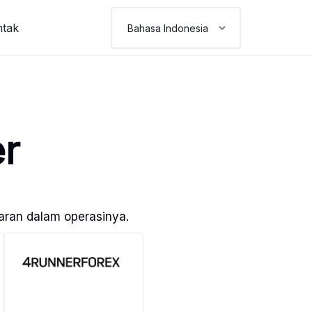
ntak
er
paran dalam operasinya.