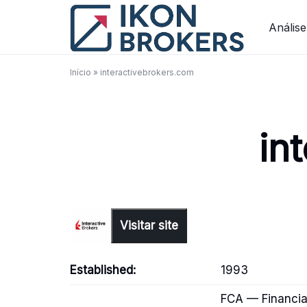
Skip
to
Análise
content
Início
»
interactivebrokers.com
in
Visitar site
Established:
1993
FCA — Financia