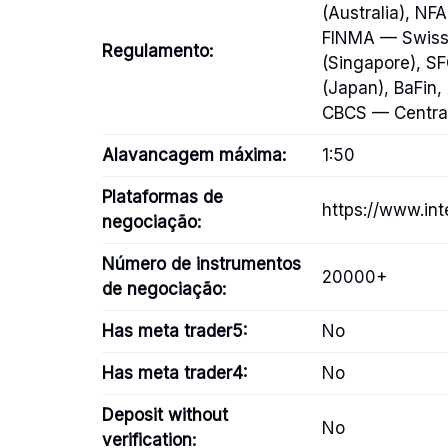
(Australia), N
FINMA — Swiss 
Regulamento:
(Singapore), S
(Japan), BaFin
CBCS — Central
Alavancagem máxima:
1:50
Plataformas de
https://www.int
negociação:
Número de instrumentos
20000+
de negociação:
Has meta trader5:
No
Has meta trader4:
No
Deposit without
No
verification: