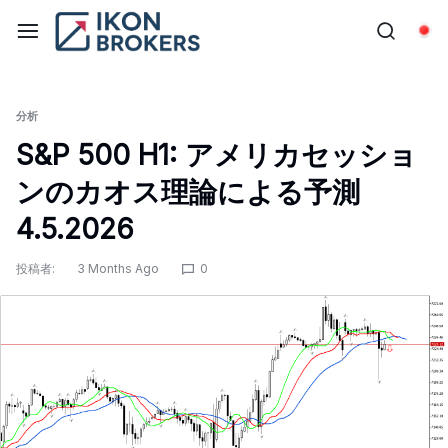
コ
ン
日
テ
ン
ツ
分析
に
S&P 500 H1: アメリカセッショ
ス
ンのカオス理論による予測
キ
ッ
4.5.2026
プ
投稿者:
3 Months Ago
0