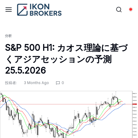
コ
ン
日
テ
ン
ツ
分析
に
S&P 500 H1: カオス理論に基づ
ス
くアジアセッションの予測
キ
ッ
25.5.2026
プ
投稿者:
3 Months Ago
0