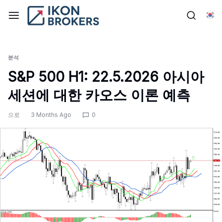
콘
텐
한
츠
로
건
분석
너
S&P 500 H1: 22.5.2026 아시아
뛰
세션에 대한 카오스 이론 예측
기
으로
3 Months Ago
0