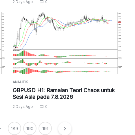
2 Days Ago
0
ANALITIK
GBPUSD H1: Ramalan Teori Chaos untuk
Sesi Asia pada 7.8.2026
2 Days Ago
0
…
189
190
191