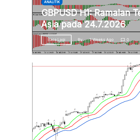
ANALITIK
GBPUSD H1: Ramalan Te
Asia pada 24.7.2026
Baca Lagi
By
2 Weeks Ago
0