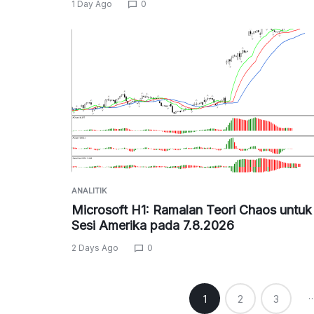
1 Day Ago
0
ANALITIK
Microsoft H1: Ramalan Teori Chaos untuk
Sesi Amerika pada 7.8.2026
2 Days Ago
0
Posts
1
2
3