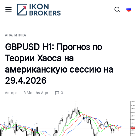
Перейти
к
Рус
содержимому
АНАЛИТИКА
GBPUSD H1: Прогноз по
Теории Хаоса на
американскую сессию на
29.4.2026
Автор:
3 Months Ago
0