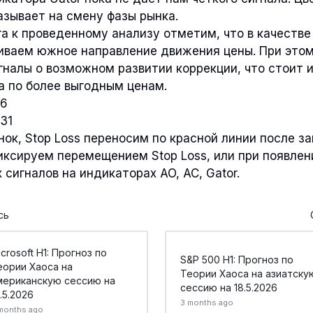
азывает на смену фазы рынка.
га к проведенному анализу отметим, что в качестве
иваем южное направление движения цены. При этом
налы о возможном развитии коррекции, что стоит 
а по более выгодным ценам.
46
731
нок, Stop Loss переносим по красной линии после з
иксируем перемещением Stop Loss, или при появлен
сигналов на индикаторах AO, AC, Gator.
сь
crosoft H1: Прогноз по
S&P 500 H1: Прогноз по
еории Хаоса на
Теории Хаоса на азиатску
мериканскую сессию на
сессию на 18.5.2026
.5.2026
3 months ago
months ago