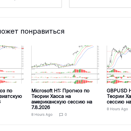
может понравиться
оз по
Microsoft H1: Прогноз по
GBPUSD H
азиатскую
Теории Хаоса на
Теории Ха
6
американскую сессию на
сессию на
7.8.2026
8 Hours Ago
8 Hours Ago
0