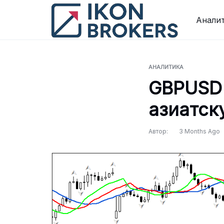
Перейти
к
Анали
содержимому
АНАЛИТИКА
GBPUSD 
азиатск
Автор:
3 Months Ago