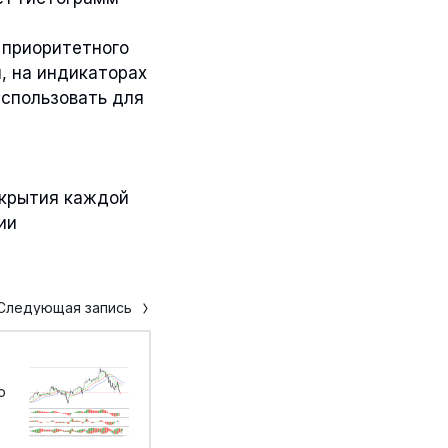
 приоритетного
, на индикаторах
использовать для
акрытия каждой
ии
Следующая запись
ю