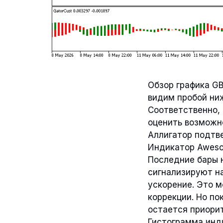
Обзор графика G
видим пробой ниж
Соответственно,
оценить возможн
Аллигатор подтве
Индикатор Awesom
Последние бары 
сигнализируют на
ускорение. Это м
коррекции. Но по
остается приори
Гистограмма инди