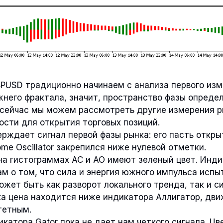
BPUSD традиционно начинаем с анализа первого изм
него фрактала, значит, пространство фазы опреде
 сейчас мы можем рассмотреть другие измерения р
ости для открытия торговых позиций.
рждает сигнал первой фазы рынка: его пасть откры
e Oscillator закрепился ниже нулевой отметки.
на гистограммах AC и AO имеют зеленый цвет. Инд
м о том, что сила и энергия южного импульса исп
ожет быть как разворот локального тренда, так и с
ка цена находится ниже индикатора Аллигатор, дви
тетным.
катора Gator пока не дает нам четкого сигнала. Цв