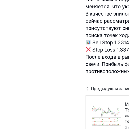
меняется, что ук
В качестве эпило
сейчас рассматр
присутствуют сиг
поиска точек ход
Sell Stop 1.331
Stop Loss 1.33
После входа в ры
свечи. Прибыль ф
противоположных 
Предыдущая запи
Mi
Т
а
18
3 