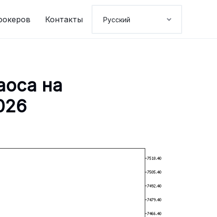
рокеров
Контакты
аоса на
026