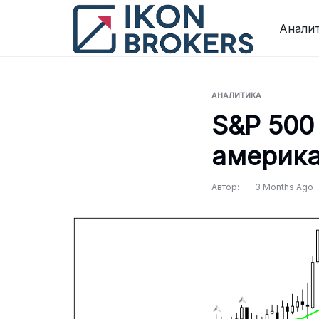
Перейти
к
Анали
содержимому
АНАЛИТИКА
S&P 500
америка
Автор:
3 Months Ago