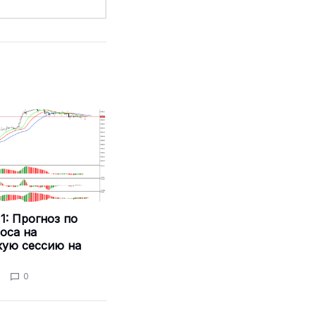
1: Прогноз по
оса на
кую сессию на
0