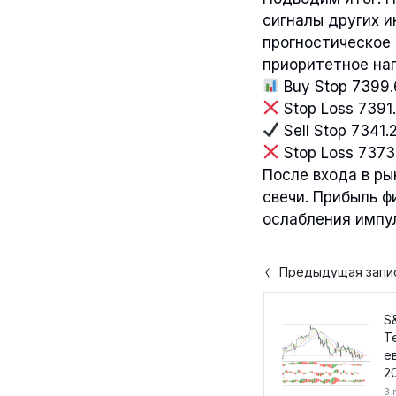
сигналы других и
прогностическое
приоритетное на
Buy Stop 7399
Stop Loss 7391
Sell Stop 7341.
Stop Loss 7373
После входа в ры
свечи. Прибыль ф
ослабления импул
Предыдущая запи
S
Т
е
2
3 