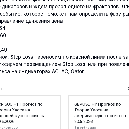
ндикаторов и ждем пробоя одного из фракталов. Дл
 событие, которое поможет нам определить фазу ры
правление движения цены.
.64
.60
21
.49
нок, Stop Loss переносим по красной линии после з
иксируем перемещением Stop Loss, или при появлен
ьса на индикаторах AO, AC, Gator.
сь
&P 500 H1: Прогноз по
GBPUSD H1: Прогноз по
еории Хаоса на
Теории Хаоса на
вропейскую сессию на
американскую сессию на
0.5.2026
20.5.2026
months ago
3 months ago