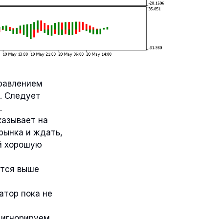
равлением
. Следует
.
казывает на
рынка и ждать,
ой хорошую
ятся выше
атор пока не
 игнорируем