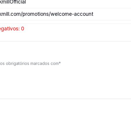
kmillOfficial
ckmill.com/promotions/welcome-account
gativos: 0
s obrigatórios marcados com
*