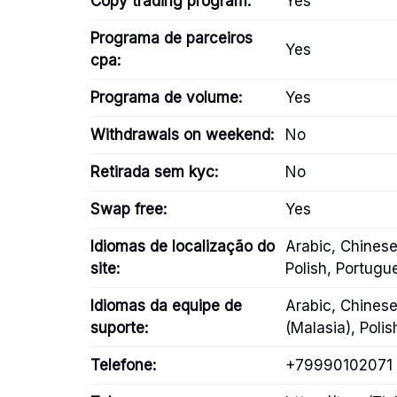
Copy trading program:
Yes
Programa de parceiros
Yes
cpa:
Programa de volume:
Yes
Withdrawals on weekend:
No
Retirada sem kyc:
No
Swap free:
Yes
Idiomas de localização do
Arabic, Chinese 
site:
Polish, Portugu
Idiomas da equipe de
Arabic, Chinese
suporte:
(Malasia), Poli
Telefone:
+79990102071