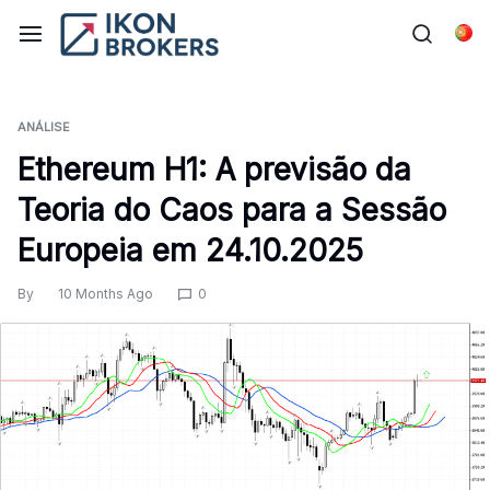
Skip
to
Por
content
ANÁLISE
Ethereum H1: A previsão da
Teoria do Caos para a Sessão
Europeia em 24.10.2025
By
10 Months Ago
0