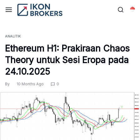
Skip
to
Bah
content
ANALITIK
Ethereum H1: Prakiraan Chaos
Theory untuk Sesi Eropa pada
24.10.2025
By
10 Months Ago
0