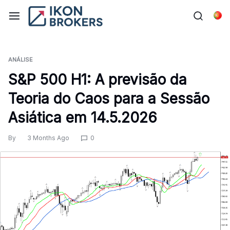
Skip
to
Por
content
ANÁLISE
S&P 500 H1: A previsão da
Teoria do Caos para a Sessão
Asiática em 14.5.2026
By
3 Months Ago
0