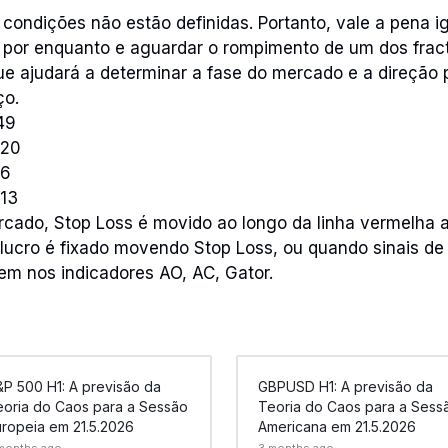
condições não estão definidas. Portanto, vale a pena ig
s por enquanto e aguardar o rompimento de um dos fract
ue ajudará a determinar a fase do mercado e a direção pr
ço.
49
220
86
213
rcado, Stop Loss é movido ao longo da linha vermelha
 lucro é fixado movendo Stop Loss, ou quando sinais d
em nos indicadores AO, AC, Gator.
P 500 H1: A previsão da
GBPUSD H1: A previsão da
eoria do Caos para a Sessão
Teoria do Caos para a Sess
uropeia em 21.5.2026
Americana em 21.5.2026
months ago
3 months ago