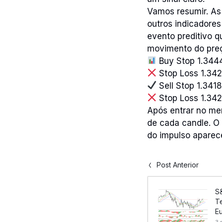
Vamos resumir. As 
outros indicadore
evento preditivo q
movimento do pre
Buy Stop 1.344
Stop Loss 1.34
Sell Stop 1.341
Stop Loss 1.34
Após entrar no me
de cada candle. O
do impulso aparec
Post Anterior
S&
T
E
3 