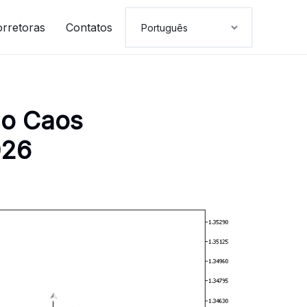
orretoras
Contatos
do Caos
026