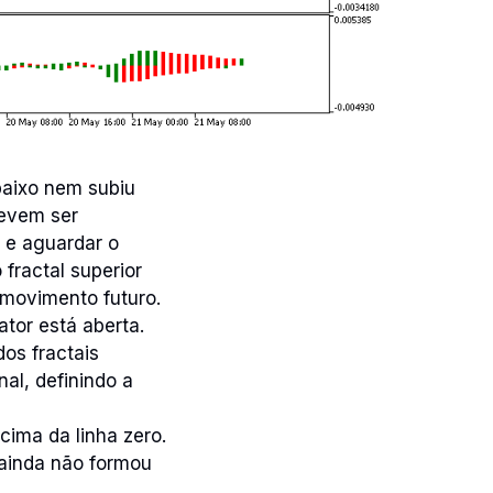
baixo nem subiu
devem ser
 e aguardar o
fractal superior
 movimento futuro.
ator está aberta.
dos fractais
al, definindo a
ima da linha zero.
 ainda não formou