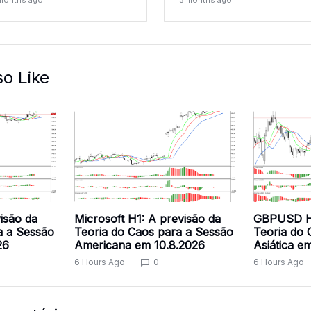
so Like
isão da
Microsoft H1: A previsão da
GBPUSD H1
a a Sessão
Teoria do Caos para a Sessão
Teoria do 
26
Americana em 10.8.2026
Asiática e
6 Hours Ago
0
6 Hours Ago