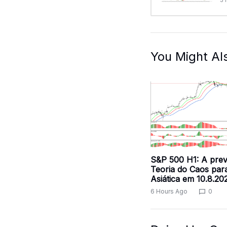
You Might Al
S&P 500 H1: A prev
Teoria do Caos par
Asiática em 10.8.20
6 Hours Ago
0