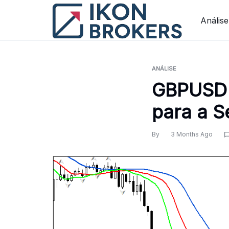
Skip
to
Análise
content
ANÁLISE
GBPUSD H
para a S
By
3 Months Ago