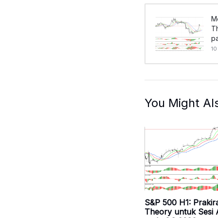
M
T
pa
10
You Might Al
S&P 500 H1: Praki
Theory untuk Sesi 