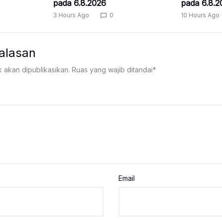
pada 6.8.2026
pada 6.8.2
3 Hours Ago
0
10 Hours Ago
alasan
k akan dipublikasikan.
Ruas yang wajib ditandai
*
Email