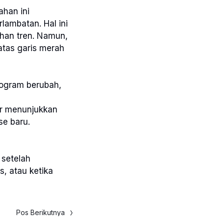
ahan ini
ambatan. Hal ini
han tren. Namun,
atas garis merah
togram berubah,
or menunjukkan
se baru.
 setelah
, atau ketika
Pos Berikutnya