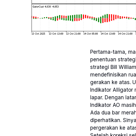
Pertama-tama, mar
penentuan strategi 
strategi Bill Willia
mendefinisikan ru
gerakan ke atas. U
Indikator Alligator
lapar. Dengan lata
Indikator AO masih 
Ada dua bar merah 
diperhatikan. Siny
pergerakan ke atas
Setelah koreksi s