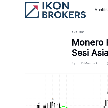
Skip
to
Analitik
content
ANALITIK
Monero H
Sesi Asi
By
10 Months Ago