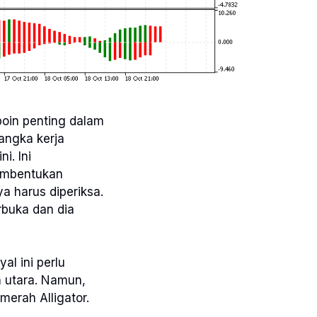
poin penting dalam
rangka kerja
i. Ini
pembentukan
ya harus diperiksa.
erbuka dan dia
al ini perlu
h utara. Namun,
merah Alligator.