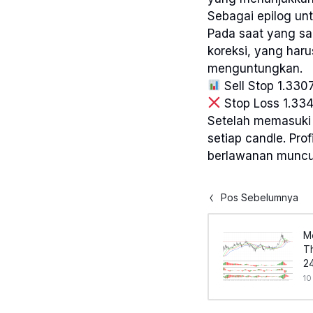
Sebagai epilog unt
Pada saat yang sa
koreksi, yang haru
menguntungkan.
Sell Stop 1.330
Stop Loss 1.33
Setelah memasuki 
setiap candle. Pro
berlawanan muncul
Pos Sebelumnya
M
T
24
10