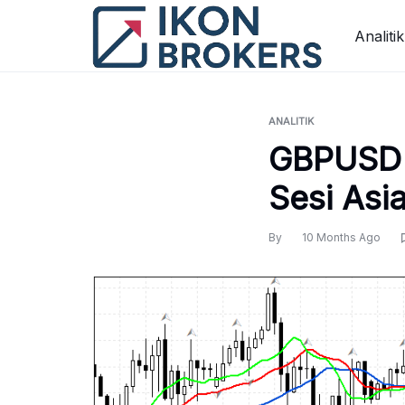
Skip
to
Analitik
content
ANALITIK
GBPUSD 
Sesi Asi
By
10 Months Ago