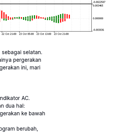
n sebagai selatan.
lainya pergerakan
erakan ini, mari
ndikator AC.
n dua hal:
rgerakan ke bawah
togram berubah,