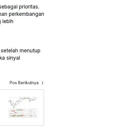
ebagai prioritas.
kinan perkembangan
 lebih
h setelah menutup
ka sinyal
Pos Berikutnya
s