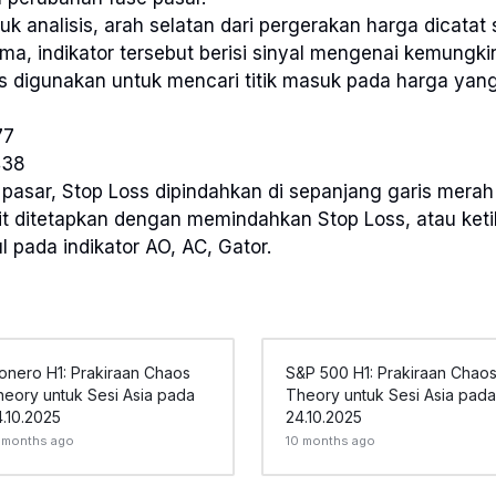
uk analisis, arah selatan dari pergerakan harga dicatat s
ma, indikator tersebut berisi sinyal mengenai kemung
s digunakan untuk mencari titik masuk pada harga yang
77
438
pasar, Stop Loss dipindahkan di sepanjang garis mera
fit ditetapkan dengan memindahkan Stop Loss, atau keti
 pada indikator AO, AC, Gator.
onero H1: Prakiraan Chaos
S&P 500 H1: Prakiraan Chao
heory untuk Sesi Asia pada
Theory untuk Sesi Asia pada
.10.2025
24.10.2025
 months ago
10 months ago