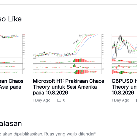
so Like
raan Chaos
Microsoft H1: Prakiraan Chaos
GBPUSD H1
Asia pada
Theory untuk Sesi Amerika
Theory unt
pada 10.8.2026
10.8.2026
1 Day Ago
0
1 Day Ago
alasan
k akan dipublikasikan.
Ruas yang wajib ditandai
*