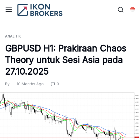
Skip
to
Bah
content
ANALITIK
GBPUSD H1: Prakiraan Chaos
Theory untuk Sesi Asia pada
27.10.2025
By
10 Months Ago
0