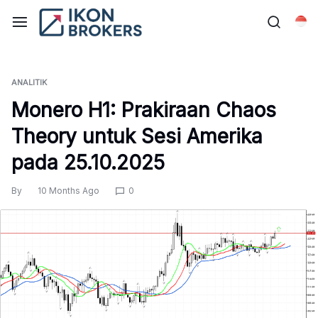
Skip
to
Bah
content
ANALITIK
Monero H1: Prakiraan Chaos
Theory untuk Sesi Amerika
pada 25.10.2025
By
10 Months Ago
0