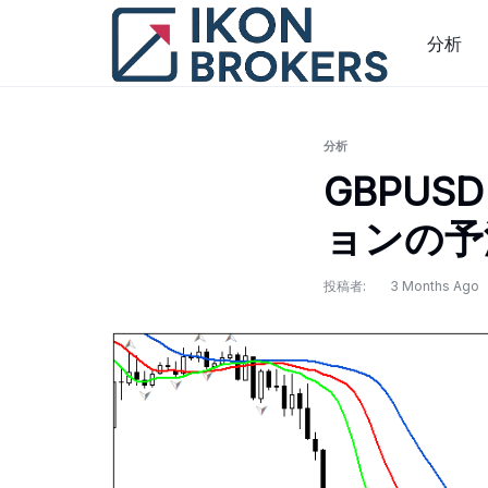
コ
ン
分析
テ
ン
ツ
に
分析
ス
GBPUS
キ
ョンの予測 
ッ
プ
投稿者:
3 Months Ago