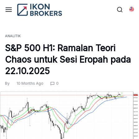
Skip
to
Bah
content
ANALITIK
S&P 500 H1: Ramalan Teori
Chaos untuk Sesi Eropah pada
22.10.2025
By
10 Months Ago
0