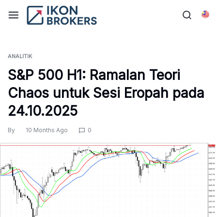
Skip
to
Bah
content
ANALITIK
S&P 500 H1: Ramalan Teori
Chaos untuk Sesi Eropah pada
24.10.2025
By
10 Months Ago
0