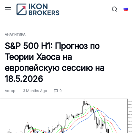
Перейти
к
Рус
содержимому
АНАЛИТИКА
S&P 500 H1: Прогноз по
Теории Хаоса на
европейскую сессию на
18.5.2026
Автор:
3 Months Ago
0