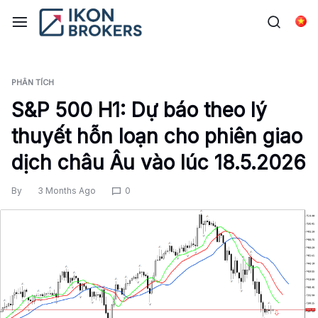
Skip
to
Tiế
content
PHÂN TÍCH
S&P 500 H1: Dự báo theo lý
thuyết hỗn loạn cho phiên giao
dịch châu Âu vào lúc 18.5.2026
By
3 Months Ago
0