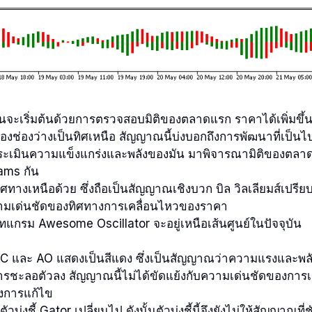
จะเริ่มต้นด้วยการตรวจสอบมิติของตลาดแรก ราคาได้เพิ่มขึ้น
งช่องว่างเป็นทิศเหนือ สัญญาณนี้บ่งบอกถึงการพัฒนาที่เป็น
่อประเมินความแข็งแกร่งและพลังของมัน มาพิจารณามิติของตลา
iams กัน
ศทางเหนือด้วย ซึ่งถือเป็นสัญญาณเชิงบวก บิล วิลเลียมส์เปรียบเท
วามเด่นชัดของทิศทางการเคลื่อนไหวของราคา
ทแกรม Awesome Oscillator จะอยู่เหนือเส้นศูนย์ในปัจจุบัน
AC และ AO แสดงเป็นสีแดง ซึ่งเป็นสัญญาณว่าความแรงและพ
การชะลอตัวลง สัญญาณนี้ไม่ได้ขัดแย้งกับความเด่นชัดของการเ
งการแก้ไข
บ่งชี้ Gator เปลี่ยนไป ดังนั้นตัวบ่งชี้นี้จึงยังไม่ให้สัญญาณที