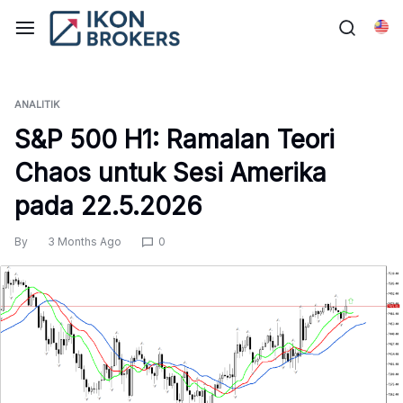
Skip
to
Bah
content
ANALITIK
S&P 500 H1: Ramalan Teori
Chaos untuk Sesi Amerika
pada 22.5.2026
By
3 Months Ago
0