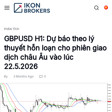
Skip
to
Tiế
content
PHÂN TÍCH
GBPUSD H1: Dự báo theo lý
thuyết hỗn loạn cho phiên giao
dịch châu Âu vào lúc
22.5.2026
By
3 Months Ago
0