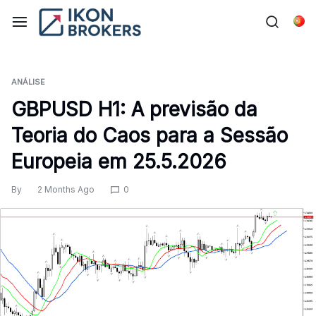
Skip
to
Por
content
ANÁLISE
GBPUSD H1: A previsão da
Teoria do Caos para a Sessão
Europeia em 25.5.2026
By
2 Months Ago
0