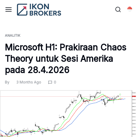
Skip
to
Bah
content
ANALITIK
Microsoft H1: Prakiraan Chaos
Theory untuk Sesi Amerika
pada 28.4.2026
By
3 Months Ago
0