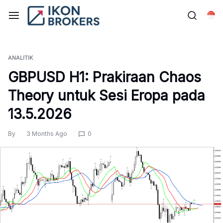
Skip
to
Bah
content
ANALITIK
GBPUSD H1: Prakiraan Chaos
Theory untuk Sesi Eropa pada
13.5.2026
By
3 Months Ago
0