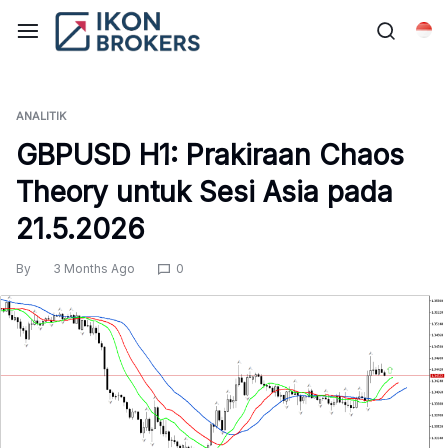
Skip
to
Bah
content
ANALITIK
GBPUSD H1: Prakiraan Chaos
Theory untuk Sesi Asia pada
21.5.2026
By
3 Months Ago
0