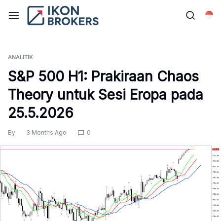
Skip
to
Bah
content
ANALITIK
S&P 500 H1: Prakiraan Chaos
Theory untuk Sesi Eropa pada
25.5.2026
By
3 Months Ago
0