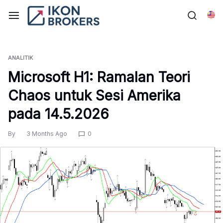
Skip
to
Bah
content
ANALITIK
Microsoft H1: Ramalan Teori
Chaos untuk Sesi Amerika
pada 14.5.2026
By
3 Months Ago
0