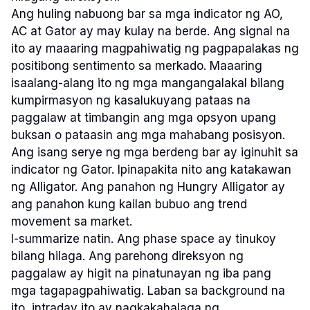
Ang huling nabuong bar sa mga indicator ng AO,
AC at Gator ay may kulay na berde. Ang signal na
ito ay maaaring magpahiwatig ng pagpapalakas ng
positibong sentimento sa merkado. Maaaring
isaalang-alang ito ng mga mangangalakal bilang
kumpirmasyon ng kasalukuyang pataas na
paggalaw at timbangin ang mga opsyon upang
buksan o pataasin ang mga mahabang posisyon.
Ang isang serye ng mga berdeng bar ay iginuhit sa
indicator ng Gator. Ipinapakita nito ang katakawan
ng Alligator. Ang panahon ng Hungry Alligator ay
ang panahon kung kailan bubuo ang trend
movement sa market.
I-summarize natin. Ang phase space ay tinukoy
bilang hilaga. Ang parehong direksyon ng
paggalaw ay higit na pinatunayan ng iba pang
mga tagapagpahiwatig. Laban sa background na
ito, intraday ito ay nagkakahalaga ng