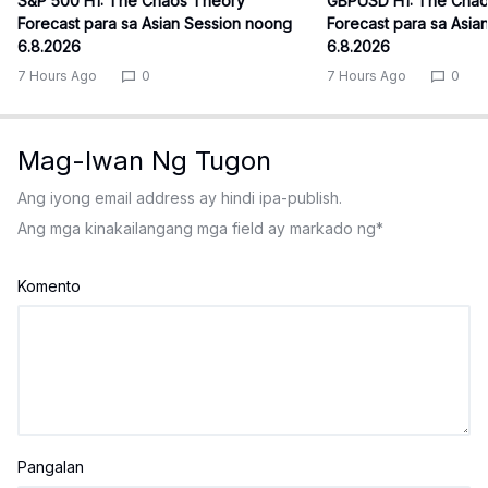
S&P 500 H1: The Chaos Theory
GBPUSD H1: The Chao
Forecast para sa Asian Session noong
Forecast para sa Asia
6.8.2026
6.8.2026
7 Hours Ago
0
7 Hours Ago
0
Mag-Iwan Ng Tugon
Ang iyong email address ay hindi ipa-publish.
Ang mga kinakailangang mga field ay markado ng
*
Komento
Pangalan