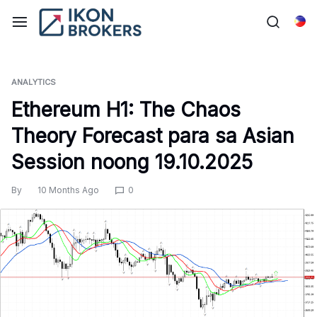
Skip
to
Tag
content
ANALYTICS
Ethereum H1: The Chaos
Theory Forecast para sa Asian
Session noong 19.10.2025
By
10 Months Ago
0