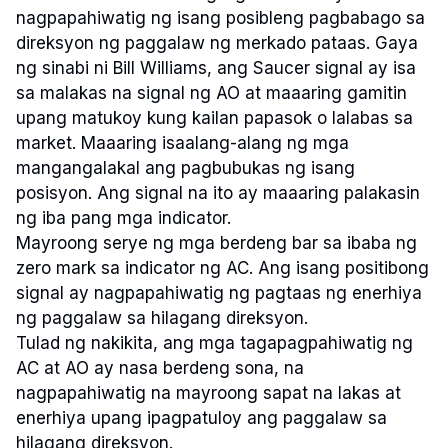
nagpapahiwatig ng isang posibleng pagbabago sa
direksyon ng paggalaw ng merkado pataas. Gaya
ng sinabi ni Bill Williams, ang Saucer signal ay isa
sa malakas na signal ng AO at maaaring gamitin
upang matukoy kung kailan papasok o lalabas sa
market. Maaaring isaalang-alang ng mga
mangangalakal ang pagbubukas ng isang
posisyon. Ang signal na ito ay maaaring palakasin
ng iba pang mga indicator.
Mayroong serye ng mga berdeng bar sa ibaba ng
zero mark sa indicator ng AC. Ang isang positibong
signal ay nagpapahiwatig ng pagtaas ng enerhiya
ng paggalaw sa hilagang direksyon.
Tulad ng nakikita, ang mga tagapagpahiwatig ng
AC at AO ay nasa berdeng sona, na
nagpapahiwatig na mayroong sapat na lakas at
enerhiya upang ipagpatuloy ang paggalaw sa
hilagang direksyon.