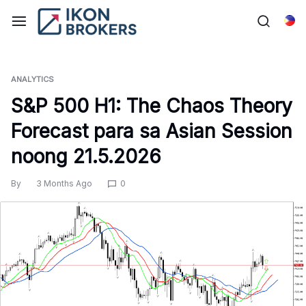
Skip
to
Tag
content
ANALYTICS
S&P 500 H1: The Chaos Theory
Forecast para sa Asian Session
noong 21.5.2026
By
3 Months Ago
0