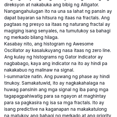
direksyon at nakabuka ang bibig ng Alligator.
Nangangahulugan ito na una sa lahat ng pansin ay
dapat bayaran sa hitsura ng itaas na fractals. Ang
pagtaas ng presyo sa itaas ng naturang fractal ay
magiging isang senyales, na tumutukoy sa bahagi
ng merkado bilang hilaga.
Kasabay nito, ang histogram ng Awesome
Oscillator ay kasalukuyang nasa itaas ng zero line.
Ang kulay ng histograms ng Gator indicator ay
nagbabago, kaya ang indicator na ito ay hindi pa
nakakabuo ng malinaw na signal.
I-summarize natin. Ang puwang ng phase ay hindi
tinukoy. Samakatuwid, ito ay nagkakahalaga na
huwag pansinin ang mga signal ng iba pang mga
tagapagpahiwatig para sa ngayon at maghintay
para sa pagkasira ng isa sa mga fractals. Ito ay
isang predictive na kaganapan na makakatulong
na matukoy ang bahagi ng merkado at ang priority