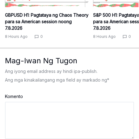
GBPUSD H1: Pagtataya ng Chaos Theory
S&P 500 H1: Pagtatay
para sa American session noong
para sa American ses
7.8.2026
7.8.2026
8 Hours Ago
0
8 Hours Ago
0
Mag-Iwan Ng Tugon
Ang iyong email address ay hindi ipa-publish.
Ang mga kinakailangang mga field ay markado ng
*
Komento