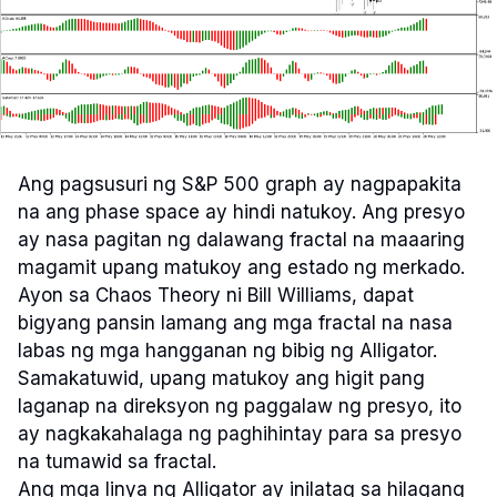
Ang pagsusuri ng S&P 500 graph ay nagpapakita
na ang phase space ay hindi natukoy. Ang presyo
ay nasa pagitan ng dalawang fractal na maaaring
magamit upang matukoy ang estado ng merkado.
Ayon sa Chaos Theory ni Bill Williams, dapat
bigyang pansin lamang ang mga fractal na nasa
labas ng mga hangganan ng bibig ng Alligator.
Samakatuwid, upang matukoy ang higit pang
laganap na direksyon ng paggalaw ng presyo, ito
ay nagkakahalaga ng paghihintay para sa presyo
na tumawid sa fractal.
Ang mga linya ng Alligator ay inilatag sa hilagang