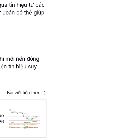
ua tín hiệu từ các
ự đoán có thể giúp
hi mỗi nến đóng
ện tín hiệu suy
Bài viết tiếp theo
ao
26