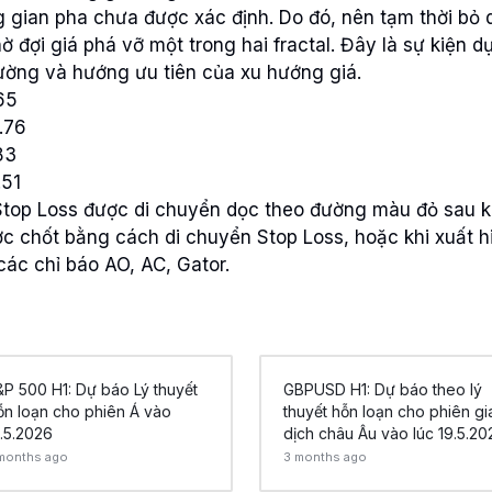
g gian pha chưa được xác định. Do đó, nên tạm thời bỏ q
ờ đợi giá phá vỡ một trong hai fractal. Đây là sự kiện d
rường và hướng ưu tiên của xu hướng giá.
65
.76
83
.51
 Stop Loss được di chuyển dọc theo đường màu đỏ sau k
c chốt bằng cách di chuyển Stop Loss, hoặc khi xuất hi
các chỉ báo AO, AC, Gator.
P 500 H1: Dự báo Lý thuyết
GBPUSD H1: Dự báo theo lý
ỗn loạn cho phiên Á vào
thuyết hỗn loạn cho phiên gi
.5.2026
dịch châu Âu vào lúc 19.5.20
months ago
3 months ago