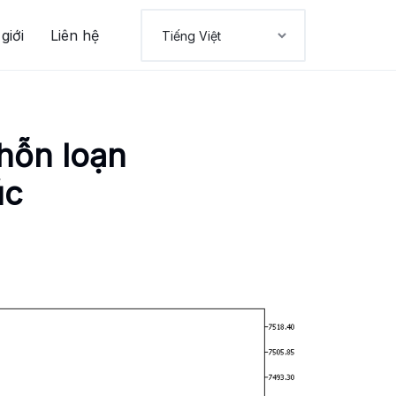
giới
Liên hệ
 hỗn loạn
úc