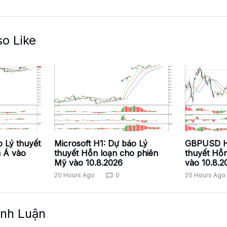
so Like
 Lý thuyết
Microsoft H1: Dự báo Lý
GBPUSD H1
n Á vào
thuyết Hỗn loạn cho phiên
thuyết Hỗn
Mỹ vào 10.8.2026
vào 10.8.2
20 Hours Ago
0
20 Hours Ago
ình Luận