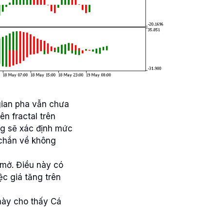
gian pha vẫn chưa
ên fractal trên
ng sẽ xác định mức
 chắn về không
 mở. Điều này có
ệc giá tăng trên
 này cho thấy Cá