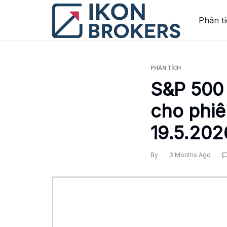
Skip
to
Phân t
content
PHÂN TÍCH
S&P 500 
cho phiê
19.5.202
By
3 Months Ago