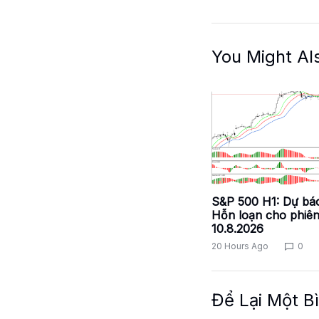
You Might Al
S&P 500 H1: Dự báo
Hỗn loạn cho phiê
10.8.2026
20 Hours Ago
0
Để Lại Một B