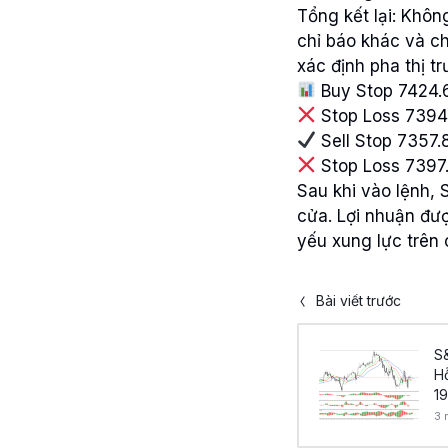
Tổng kết lại: Khôn
chỉ báo khác và ch
xác định pha thị t
Buy Stop 7424.
Stop Loss 7394
Sell Stop 7357.
Stop Loss 7397
Sau khi vào lệnh,
cửa. Lợi nhuận đượ
yếu xung lực trên 
Bài viết trước
S&
H
19
3 