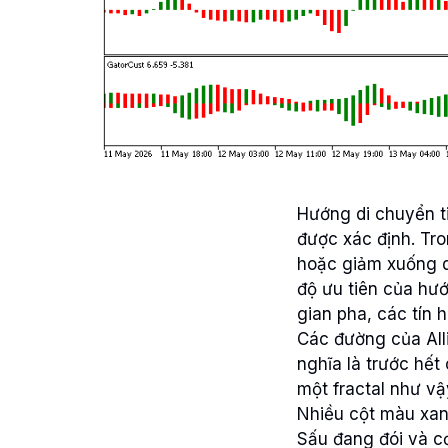
Hướng di chuyển t
được xác định. Tro
hoặc giảm xuống dư
độ ưu tiên của hư
gian pha, các tín 
Các đường của All
nghĩa là trước hết
một fractal như vậy
Nhiều cột màu xanh
Sấu đang đói và cơ