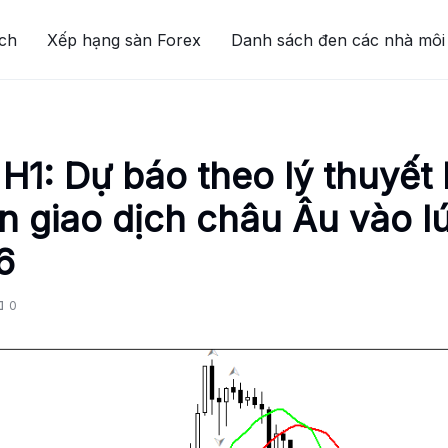
ích
Xếp hạng sàn Forex
Danh sách đen các nhà môi 
H1: Dự báo theo lý thuyết
n giao dịch châu Âu vào l
6
0