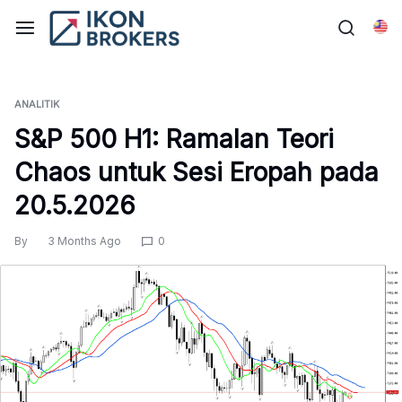
Skip
to
Bah
content
ANALITIK
S&P 500 H1: Ramalan Teori
Chaos untuk Sesi Eropah pada
20.5.2026
By
3 Months Ago
0